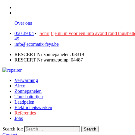
Over ons
050 39 04
Schrijf je nu in voor een info avond rond thuisbatt
49
info@ecomatix-feys.be
RESCERT Nr zonnepanelen: 03319
RESCERT Nr warmtepomp: 04487
Verwarming
Airco
Zonnepanelen
Thuisbatterijen
Laadpalen
Elektriciteitswerken
Referenties
Jobs
Search for:
Search
Contact